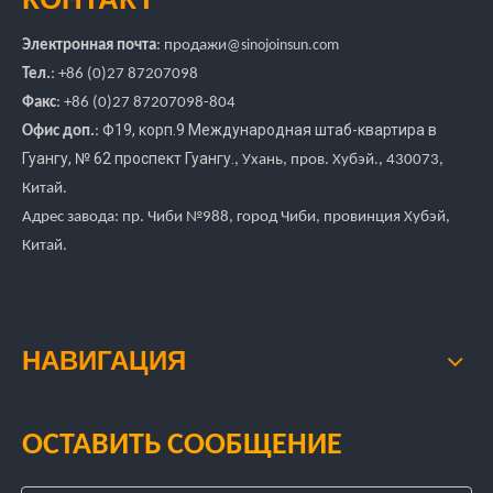
Электронная почта
:
продажи
@sinojoinsun.com
Тел.
: +86 (0)27 87207098
Факс
: +86
(0)27
87207098-804
Ф19, корп.9 Международная штаб-квартира в
Офис доп.
:
Гуангу
,
№ 62 проспект Гуангу.
, Ухань, пров. Хубэй.
, 430073,
Китай.
Адрес завода: пр. Чиби №988, город Чиби, провинция Хубэй,
Китай.
НАВИГАЦИЯ
ОСТАВИТЬ СООБЩЕНИЕ