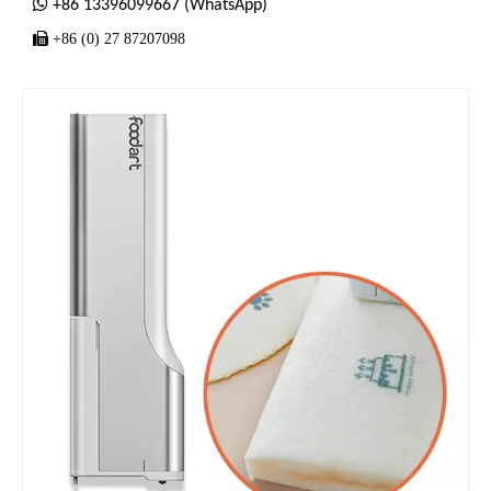

+86 13396099667 (WhatsApp)

+86 (0) 27 87207098