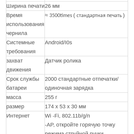
Ширина печати
26 мм
Время
≈
(
)
3500times
стандартная печать
использования
чернила
Системные
Android/I0s
требования
захват
Датчик ролика
движения
Срок службы
2000 стандартные отпечатки/
батареи
одиночная зарядка
масса
255 г
размер
174 x 53 x 30 мм
Интернет
Wi -Fi, 802.11b/g/n
-AP, откройте горячую точку
режима струйной ручки,