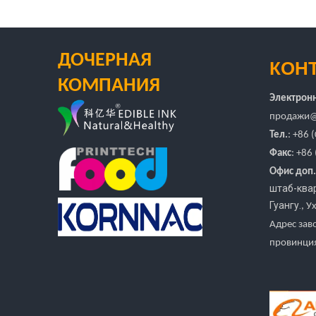
ДОЧЕРНАЯ
КОН
КОМПАНИЯ
Электронн
продажи
@
Тел.
: +86
Факс
: +86
Офис доп.
штаб-квар
Гуангу.
, У
Адрес зав
провинция