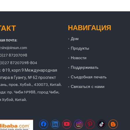
ТАКТ
НАВИГАЦИЯ
Дом
ая почта
:
sinojoinsun.com
Продукты
 (0)27 87207098
Новости
(0)27
87207098-804
Поддерживать
Ф19, корп.9 Международная
:
Съедобная печать
тира в Гуангу
,
№ 62 проспект
хань, пров. Хубэй.
, 430073, Китай.
Связаться с нами
ода: пр. Чиби №988, город Чиби,
 Хубэй, Китай.