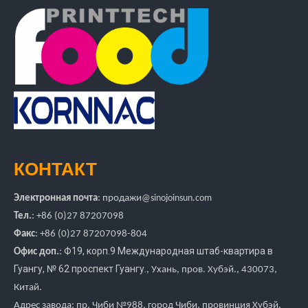
КОНТАКТ
Электронная почта
:
продажи
@sinojoinsun.com
Тел.
: +86 (0)27 87207098
Факс
: +86
(0)27
87207098-804
Ф19, корп.9 Международная штаб-квартира в
Офис доп.
:
Гуангу
,
№ 62 проспект Гуангу.
, Ухань, пров. Хубэй.
, 430073,
Китай.
Адрес завода: пр. Чиби №988, город Чиби, провинция Хубэй,