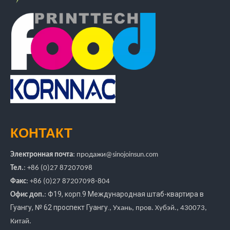
КОНТАКТ
Электронная почта
:
продажи
@sinojoinsun.com
Тел.
: +86 (0)27 87207098
Факс
: +86
(0)27
87207098-804
Ф19, корп.9 Международная штаб-квартира в
Офис доп.
:
Гуангу
,
№ 62 проспект Гуангу.
, Ухань, пров. Хубэй.
, 430073,
Китай.